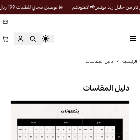
💫 توصيل مجاني للطلبات 199 ريال واكثر من خلال ريد بوكس📢 لايفوتكم
prandosa
الرئيسية
دليل المقاسات
دليل المقاسات