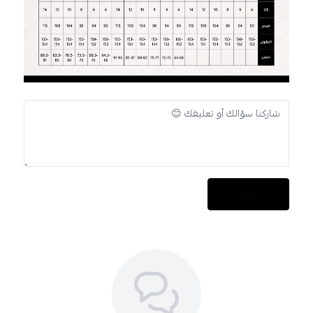
إرسال