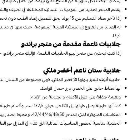
يمكنكِ البحث بكل سهولة عن المنتج الذي تريده، من خلال كتابته في م
يقدم المتجر العديد من الموديلات النسائية المختلفة في الصيف وال
إذا تأخر معاد التسليم عن 15 يومًا يحق للعميل إلغاء الطلب دون تحمل أي مبالغ مالية.
فرعًا.
جلابيات ناعمة مقدمة من متجر براندو
إذا كنتِ تبحثين عن متجر لبيع الجلابيات الناعمة، فإليكِ متجر براندو
جلابية ستان ناعم أخضر ملكي
جلابية أنيقة تتميز بلونها الأخضر الملكي، فهي مصنوعة من الستان الناع
لها مغاط جانبي على الخصر، يبرز جمال قوامك.
ونقشة جذابة على طول الأكمام والجلابية من الأمام.
كما أنها طويلة يصل طولها إلى الكاحل حوالي 132,5 سم، وأكمام طويلة بعض الشيء، يصل طولها إلى 42,5 سم.
المقاسات المتوفرة لدى المتجر 42/44/46/48/50، ومحيط الصدر يبدأ من 105 حتى 125.
الجلابية مناسبة لحضور المناسبات العائلية التي تقام في المنزل مع العائ