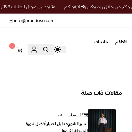
💫 توصيل مجاني للطلبات 199 ريال واكثر من خلال ريد بوكس📢 لايفوتكم
info@prandosa.com
الأطقم
جلابيات
٠
مقالات ذات صلة
٤ أغسطس ٢٠٢٦
تنانير الثانوي: دليل اختيار أفضل تنورة
للمرحلة الثانوية