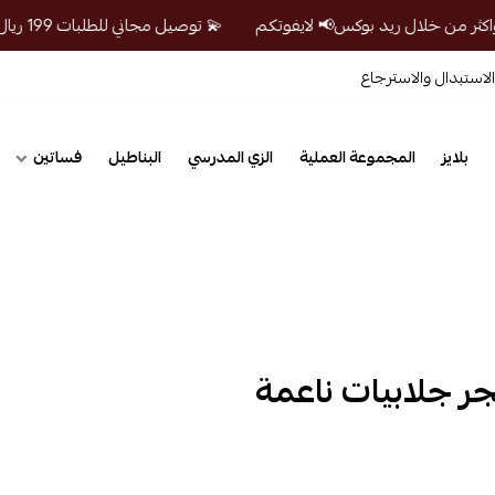
💫 توصيل مجاني للطلبات 199 ريال واكثر من خلال ريد بوكس📢 لايفوتكم
لاستبدال والاسترجاع
بلايز
المجموعة العملية
الزي المدرسي
البناطيل
فساتين
ر جلابيات ناعمة