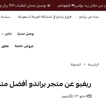
💫 توصيل مجاني للطلبات 199 ريال واكثر من خلال ريد بوكس📢 لايفوتكم
نبذة عن براندو
فروع براندو في المملكة العربية السعودية
سياسة ا
وصل حديثا
تنانير
prandosa
عروض خاصة
عطور
الرئيسية
المدونة
ريفيو عن متجر براندو أفضل متج
١٤ مايو ٢٠٢٣
احمد