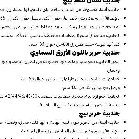
جلابية ستان ناعم بيج
جلابية أنيقة مصنوعة من الستان الناعم، بلون البيج، لها نقشة ورد ممي
بالإضافة إلى وجود ريش ناعم على طول الكم، ويصل طول الكم إلى 55 سم.
له فتحة صدر جذابة على شكل سبعة، ومغاط جانبي أنيق على الخصر.
الجلابية متاحة في متجرنا بمقاسات مختلفة لتناسب اختلاف المقاسات حيث تكون المقاسات 8/40/42/44/46
كما أنها طويلة حيث تصل إلى الكاحل حوالي 135 سم.
جلابية حرير باللون الأزرق السماوي
تتميز الجلابية بنعومتها، وذلك لأنها مصنوعة من الحرير الناعم، ولونه
وجمال.
أكمامها طويلة حيث يصل طولها إلى المرفق حوالي 55 سم.
ويصل طولها إلى الكاحل 135 سم.
الجلابية متوفرة لدى متجرنا بمقاسات متعددة 42/44/46/48/50 لتناسب المقاسات المختلفة، ومحيط الصدر يبدأ من 100 سم حتى 120 سم.
متاحة في متجرنا بأسعار مثالية خارج المنافسة.
جلابية حرير بيج
جلابية أنيقة من الحرير بلون البيج الهادىء، لها كلفة مميزة ونقشة جذ
بالإضافة إلى وجود جيب على الجانبين يبرز جمال الجلابية.