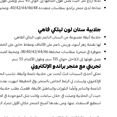
ثلاثة أرباع كم، حيث يصل طول أكمامها إلى حوالي 45 سم، ويصل طول الجلابية إلى 140 سم.
متاحة لدى متجر براندو بمقاسات متعددة 40/42/44/46/48، ومحيط الصدر يبدأ من 50 حتى 60.
جلابية ستان لون ليلكي فاهي
جلابية أنيقة مصنوعة من الستان الناعم بلون اليلكي الفاهي.
لها نقشة زهر أسود، وريش ناعم على الأكتاف، ومغاط جانبي على الخضر
متوفرة في متجرنا بمقاسات مختلفة 38/40/42/44/46، ومحيط الصدر يبدأ من 90 حتى 110.
يصل طولها إلى الكاحل حوالي 135 سم، وطول الأكمام 55 سم.
تجربتي مع متجر براندو الإلكتروني
تحكي أحدى السيدات كنتُ أبحث عن جلابية ناعمة وأنيقة، تناسب الجل
الإلكتروني، وارسلت لي الرابط الخاص بالمتجر، وفي الحقيقة انبهرت بعدد
الناعمة والتنانير وأيضًا البلوزات والبناطيل الأنيقة، فقمتُ بطلب جلابي
حيث أن الجلابية وصلت في خلال ساعات، وكانت مثل الموجودة في الصو
استطيع الاستغناء عنها، ومن بعدها أصبح المتجر مكاني الأول لشراء ال