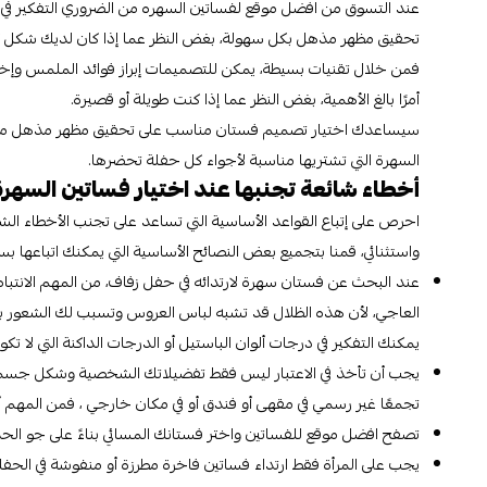
عند التسوق من افضل موقع لفساتين السهره من الضروري التفكير في
تحقيق مظهر مذهل بكل سهولة، بغض النظر عما إذا كان لديك شكل ك
فمن خلال تقنيات بسيطة، يمكن للتصميمات إبراز فوائد الملمس وإخ
أمرًا بالغ الأهمية، بغض النظر عما إذا كنت طويلة أو قصيرة.
سيساعدك اختيار تصميم فستان مناسب على تحقيق مظهر مذهل من المؤ
السهرة التي تشتريها مناسبة لأجواء كل حفلة تحضرها.
أخطاء شائعة تجنبها عند اختيار فساتين السهرة
احرص على إتباع القواعد الأساسية التي تساعد على تجنب الأخطاء ال
واستثنائي، قمنا بتجميع بعض النصائح الأساسية التي يمكنك اتباعها بس
عند البحث عن فستان سهرة لارتدائه في حفل زفاف، من المهم الانتباه إ
العاجي، لأن هذه الظلال قد تشبه لباس العروس وتسبب لك الشعور بعدم ا
يمكنك التفكير في درجات ألوان الباستيل أو الدرجات الداكنة التي لا تك
يجب أن تأخذ في الاعتبار ليس فقط تفضيلاتك الشخصية وشكل جسمك،
تجمعًا غير رسمي في مقهى أو فندق أو في مكان خارجي ، فمن المهم أ
تصفح افضل موقع للفساتين واختر فستانك المسائي بناءً على جو الح
يجب على المرأة فقط ارتداء فساتين فاخرة مطرزة أو منفوشة في الحفلات