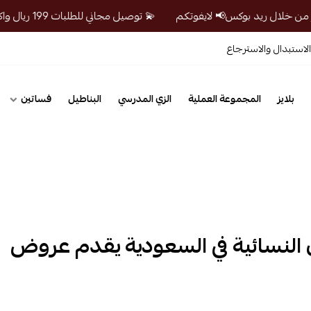
💫 توصيل مجاني للطلبات 199 ريال واكثر من خلال ريد بوكس📢 لايفوتكم
لاستبدال والاسترجاع
بلايز
المجموعة العملية
الزي المدرسي
البناطيل
فساتين
 النسائية في السعودية يقدم عروض