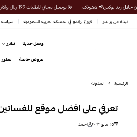
💫 توصيل مجاني للطلبات 199 ريال واكثر من خلال ريد بوكس📢 لايفوتكم
نبذة عن براندو
فروع براندو في المملكة العربية السعودية
سياسة ا
وصل حديثا
تنانير
prandosa
عروض خاصة
عطور
الرئيسية
المدونة
تعرفي على افضل موقع للفساتين
٢٥ مايو ٢٠٢٣
احمد