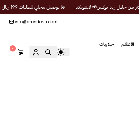
💫 توصيل مجاني للطلبات 199 ريال واكثر من خلال ريد بوكس📢 لايفوتكم
info@prandosa.com
الأطقم
جلابيات
٠