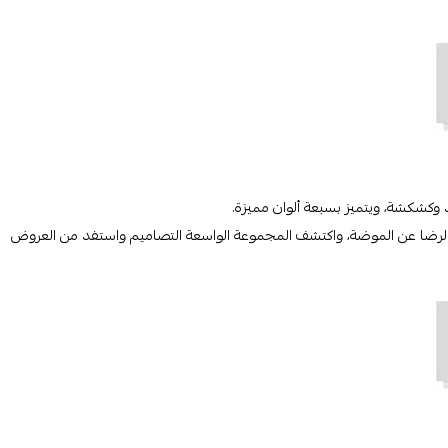
يد وكشكشة، ويتميز بسبعة ألوان مميزة.
يل لها في متجر Brando وابدأ رحلتك نحو الرضا عن الموضة، واكتشف المجموعة الواسعة التصاميم واستفد من العروض