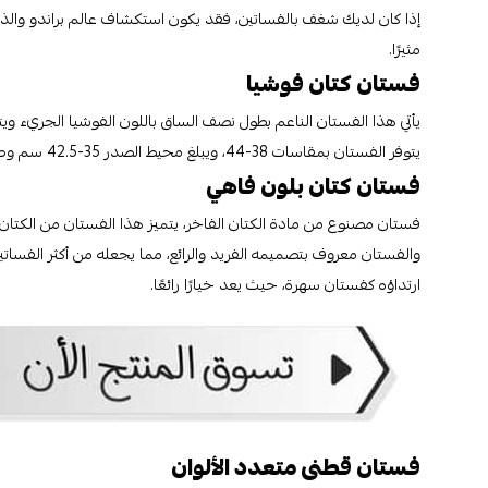
إذا كان لديك شغف بالفساتين، فقد يكون استكشاف عالم براندو والذي ي
مثيرًا.
فستان كتان فوشيا
يأتي هذا الفستان الناعم بطول نصف الساق باللون الفوشيا الجريء و
يتوفر الفستان بمقاسات 38-44، ويبلغ محيط الصدر 35-42.5 سم وطوله 130 سم.
فستان كتان بلون فاهي
فستان مصنوع من مادة الكتان الفاخر، يتميز هذا الفستان من الكتان أ
والفستان معروف بتصميمه الفريد والرائع، مما يجعله من أكثر الفساتين را
ارتداؤه كفستان سهرة، حيث يعد خيارًا رائعًا.
فستان قطنى متعدد الألوان