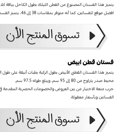
يتميز هذا الفستان المصنوع من القطن الليلك بطول الكاحل بياقة كلا
افضل موقع للفساتين، كما أنه متوفر بمقاسات 38 إلى 46، يتميز الفستان بمحيط صدر يتراوح من 85 إلى 105 سم وطول 127.5 سم.
فستان قطن ابيض
محيط صدر يتراوح من 80 إلى 95 سم، ويبلغ طوله 97.5 سم.
جرب متعة الاختيار من بين العروض والخصومات الحصرية المقدمة في
الفساتين وبأسعار معقولة.