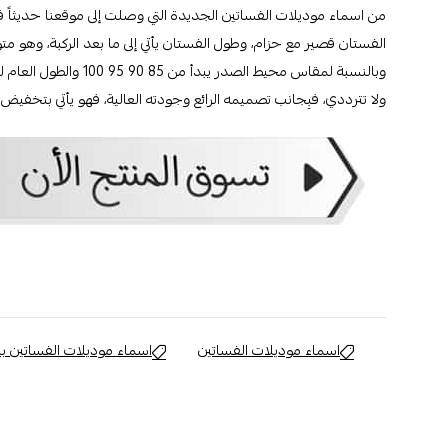
من اسماء موديلات الفساتين الجديدة التي وصلت إلى موقعنا حديثاً
الفستان قصير مع حزام، وطول الفستان يأتي إلى ما بعد الركبة، وهو متوفر بمقاس 
ولا تترددي، فبِجانب تصميمه الرائع وجودته العالية، فهو يأتي بتخفيض ر
اسماء موديلات الفساتين
اسماء موديلات الفساتين با