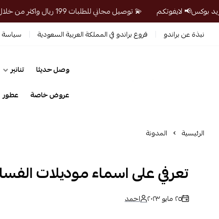
💫 توصيل مجاني للطلبات 199 ريال واكثر من خلال ريد بوكس📢 لايفوتكم
نبذة عن براندو
فروع براندو في المملكة العربية السعودية
سياسة ا
وصل حديثا
تنانير
prandosa
عروض خاصة
عطور
الرئيسية
المدونة
تعرفي على اسماء موديلات الفسات
٢٥ مايو ٢٠٢٣
احمد