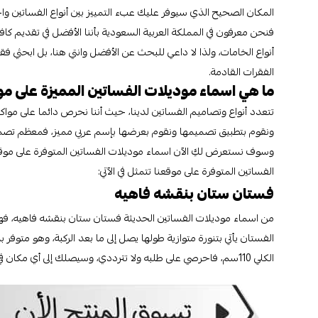
المكان الصحيح الذي سيوفر عليك عبء التمييز بين أنواع الفساتين واخ
فنحن معرفون في المملكة العربية السعودية بأننا الأفضل في تقديم كا
أنواع الخامات، ولذا لا داعي للبحث عن الأفضل وانتي هنا، بل ابحثي
الفقرات القادمة.
ما هي اسماء موديلات الفساتين المميزة على مو
تتعدد أنواع وتصاميم الفساتين لدينا، حيث أننا نحرص دائما على مواكب
ونقوم بتطبيق تصميمها ونقوم بعرضها بإسم عربي مميز، فمعظم تصميم
وسوف نستعرض لكِ الآن اسماء موديلات الفساتين المتوفرة على موقعن
الفساتين المتوفرة على موقعنا تتمثل في الآتي:
فستان ستان بنقشه فاهيه
من اسماء موديلات الفساتين الحديثة فستان ستان بنقشه فاهيه، فهو 
الكلي 110سم، فاحرصي على طلبه ولا تترددي، وسيصلك إلى أي مكان في المملكة العربية السعودية في أقل وقت ممكن.