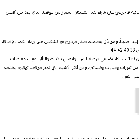
ائية فاحرصي على شراء هذا الفستان المميز من موقعنا الذي يُعد من أفضل
ينا حديثاً، وهو يأتي بتصميم صدر مزدوج مع كشكش على برمة الكم، بالإضافة
4.
أما مقاس محيط الصدر فيبدأ من 80 85 90 95 والطول العام للفستان 120سم، فلا تضيعي فرصة الشراء وانعمي بالأناقة والتألق مع التخفيضات
من تنورات وعبايات وفساتين، ومن أكثر الأشياء التي تميز موقعنا توفيره لِخدمة
لى الفور.
نه يأتي بطبعة سوداء مع رباط متشابك على الخصر وياقة مربعة وطوله يصل إلى