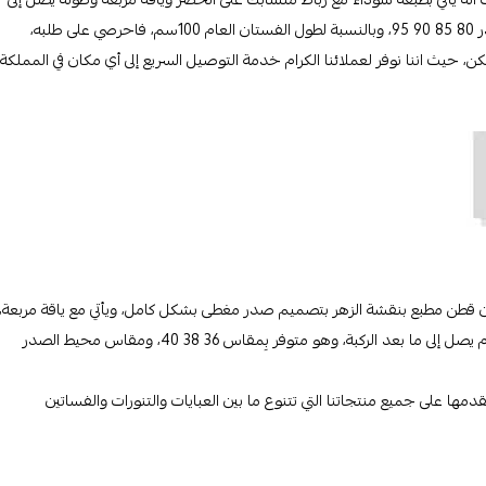
ما بعد الركبة، وهو متوفر بمقاس 38 40 42 44، ومقاس محيط الصدر 80 85 90 95، وبالنسبة لطول الفستان العام 100سم، فاحرصي على طلبه،
حيث اننا نوفر لعملائنا الكرام خدمة التوصيل السريع إلى أي مكان في المملكة
ن قطن مطبع بنقشة الزهر بتصميم صدر مغطى بشكل كامل، ويأتي مع ياقة مربعة،
وكشكش متعدد أسفل التنورة الخاصة بالفستان وطول الفستان العام يصل إلى ما بعد الركبة، وهو متوفر بِمقاس 36 38 40، ومقاس محيط الصدر
ا على جميع منتجاتنا التي تتنوع ما بين العبايات والتنورات والفساتين