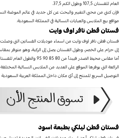
العام للفستان 107٫5 وطول الكم 37٫5.
فإن كنتي من محبي التغيير والبحث عن كل جديد في عالم الموضة النس
مواقع بيع الملابس والعبايات النسائية في المملكة السعودية.
فستان قطن نافر اوف وايت
فستان قطن نافر اوف وايت من اسماء موديلات الفساتين التي وصلت إل
إلى حزام على الخصر، وطول الفستان يصل إلى الركبة، وهو متوفر بمقاس 38 40 42 4
الرائعة التي يوفرها الموقع على العديد من الملابس النسائية المختلفة 
التوصيل السريع للمنتج إلى أي مكان داخل المملكة العربية السعودية ع
فستان قطن ليلكي بطبعة اسود
فستان قطن ليلكي أحد اسماء موديلات الفساتين الجديدة لدينا، حيث أ