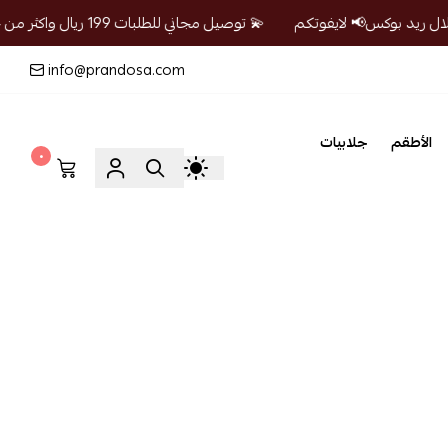
💫 توصيل مجاني للطلبات 199 ريال واكثر من خلال ريد بوكس📢 لايفوتكم
info@prandosa.com
الأطقم
جلابيات
٠