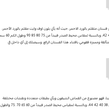
فستان مثقلم بالورد الاحمر، حيث أنه يأتي بلون اوف وايت مقلم بالورد الأحمر،
وبه حزام رباط على الخصر وطوله عند الركبة، ومتوفر بِمقاس 36 38 40 42، وبالنسبة لمقاس محيط الصدر فيبدأ من 75 80 85 90 وطول 
ل على إطلالة متألقة ومميزة فقومي باقتناء هذا الفستان الرائع، وسيصلك إلى أي داخل في
ينا، فهو مصنوع من القماش الشيفون ويأتي بطبقات متعددة ونقشات مختلفة
بلون الزهر الازرق، وطول هذا الفستان تحت الركبة، وهو متوفر بمقاس 38 40 42 44، وبالنسبة لمقياس محيط الصدر فيبدأ من 60 65 70 .75 والطول