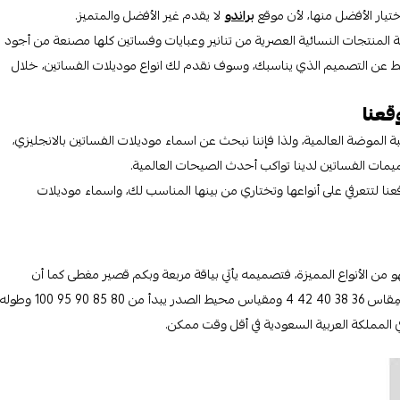
تيار الأفضل منها، لأن موقع
براندو
لا يقدم غير الأفضل والمتميز.
فة المنتجات النسائية العصرية من تنانير وعبايات وفساتين كلها مصنعة من أجود
 فقط عن التصميم الذي يناسبك، وسوف نقدم لك انواع موديلات الفساتين، خلال
قعنا
ة الموضة العالمية، ولذا فإننا نبحث عن اسماء موديلات الفساتين بالانجليزي،
ات الفساتين لدينا تواكب أحدث الصيحات العالمية.
ا لتتعرفي على أنواعها وتختاري من بينها المناسب لك، واسماء موديلات
من الأنواع المميزة، فتصميمه يأتي بياقة مربعة وبكم قصير مغطى كما أن
الفستان يأتي بتنورة متوازية طولها يصل إلى ما بعد الركبة، وهو متوفر بمِقاس 36 38 40 42 4 ومقياس محيط الصدر يبدأ من 80 85 90 95 100 وطوله