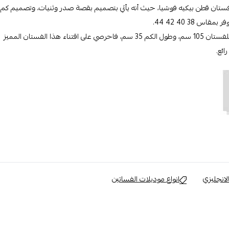
 فستان قطن بيكيه فوشيا، حيث أنه يأتي بتصميم بقصة صدر وثنيات، وتصميم كم
38 40 42 44.
وبالنسبة لمقاس محيط الصدر يبدأ من 85 90 95 100 والطول العام للفستان 105 سم، وطول الكم 35 سم، فاحرصي على اقتناء هذا الفستان المميز
ائع.
لانجليزي
انواع موديلات الفساتين