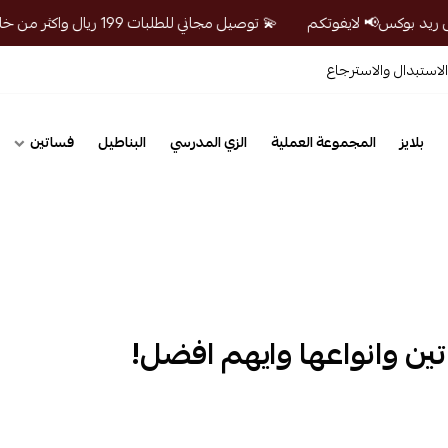
💫 توصيل مجاني للطلبات 199 ريال واكثر من خلال ريد بوكس📢 لايفوتكم
لاستبدال والاسترجاع
بلايز
المجموعة العملية
الزي المدرسي
البناطيل
فساتين
ين وانواعها وايهم افضل!