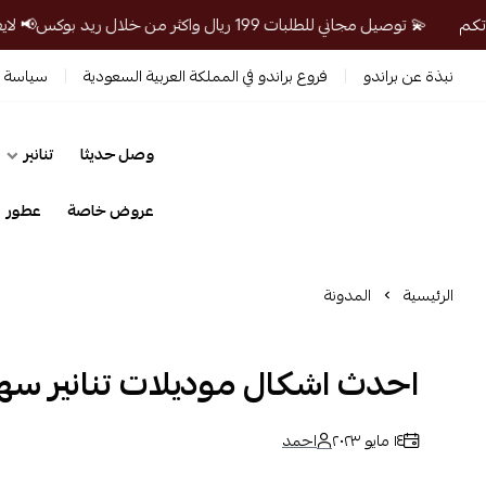
💫 توصيل مجاني للطلبات 199 ريال واكثر من خلال ريد بوكس📢 لايفوتكم
نبذة عن براندو
فروع براندو في المملكة العربية السعودية
سياسة ا
وصل حديثا
تنانير
prandosa
عروض خاصة
عطور
الرئيسية
المدونة
احدث اشكال موديلات تنانير سهره 3
١٤ مايو ٢٠٢٣
احمد