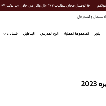
💫 توصيل مجاني للطلبات 199 ريال واكثر من خلال ريد بوكس📢 لايفوتكم
لاستبدال والاسترجاع
بلايز
المجموعة العملية
الزي المدرسي
البناطيل
فساتين
202