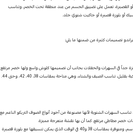
ة أو القصيرة، تعمل على تضييق الجسم من عند منطقة تحت الخصر، وتناسب
يك أو بلوزة قصيرة أو جاكيت شتوي جلد.
راندو تصميمات كثيرة من ضمنها ما يلي:
يزة جداً في السهرات والحفلات بجانب أن تصميمها كلوش واسع ولها خصر مرتفع
، تناسب الصيف والشتاء، وهي متاحة بمقاسات 38، 40، 42، وحتى 44.
، تناسب السهرات الشتوية لأنها مصنوعة من أجود أنواع الصوف التريكو الناعم مع
ت خصر مطاطي مرتفع، كما أن بها نقشة متعرجة مميزة.
التنورة طويلة حتى 80 سم، ومحيط خصرها يبدأ من 31 سم وحتى 39 سم، ومتوفرة بمقاسات 38 و40 في الوقت الذي يمكن تنسيقها مع بلوزة قصيرة