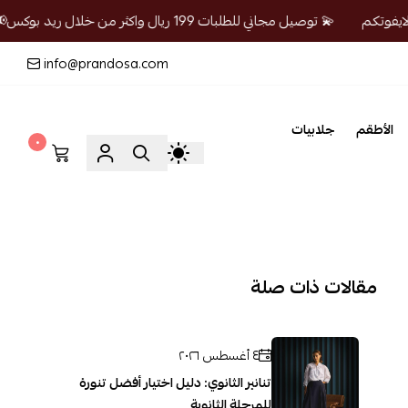
💫 توصيل مجاني للطلبات 199 ريال واكثر من خلال ريد بوكس📢 لايفوتكم
info@prandosa.com
الأطقم
جلابيات
٠
مقالات ذات صلة
٤ أغسطس ٢٠٢٦
تنانير الثانوي: دليل اختيار أفضل تنورة
للمرحلة الثانوية