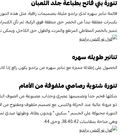
تنورة بني فاتح بطباعة جلد الثعبان
قائمة تنانير سهره لدى براندو مليئة بتصميمات راقية، مثل هذه التنور
بكسرات مغلقة تبدأ من الخصر حتى منطقة فوق الركبة، ثم تأتي الكسر
تتميز بالخصر المطاطي المرتفع والمرت، والطول حتى الكاحل، ويمكن تنسيقه
تنانير طويله سهره
الحصول على إطلالة مميزة مع تنانير سهره من براندو يكون رائع إذا كا
تنورة شتوية رصاصي ملفوفة من الأمام
شكلها فخم جداَ وتصميمها عصري وجذاب، مصنوعة من الصوف الناعم
ذو مرونة عالية عند الحركة واللبس، مع تصميم ملفوف ومفتوح من الأ
التنورة محبوكة على الجسم " سكيني " وبدون بطانة، وطولها ميدي لما 
وهي متاحة بمقاسات 38،40،42، وحتى 44.