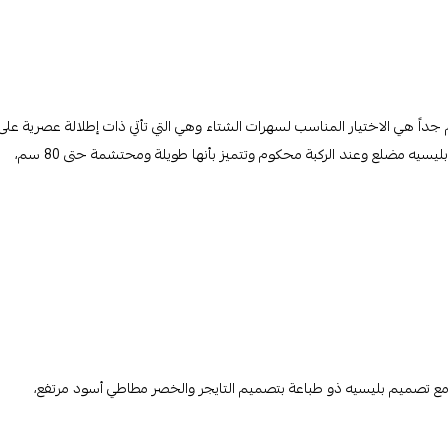
جداً هي الاختيار المناسب لسهرات الشتاء وهي التي تأتي ذات إطلالة عصرية على
شكل ذيل سمكة، خصرها مرتفع مطاطي مع نقشة متعرجة وتصميم بليسيه مضلع وعند الركبة محكوم وتتميز بأنها طويلة ومحتشمة حتى 80 سم،
ي مع تصميم بليسيه ذو طباعة بتصميم التايجر والخصر مطاطي أسود مرتفع،