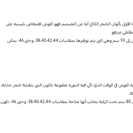
لأولى بألوان التايجر الكاكي أما عن التصميم فهو كلوش فضفاض بليسيه على
طولها تحت الركبة حتى 80 سم، ومقاس الوسط يبدأ من 73 سم ويصل إلى 93 سم وهي التي يتم توفيرها بمقاسات 38،40،42،44، وحتى 46، يمكن
كلوش في الوقت الذي تأتي فيه التنورة مطبوعة باللون البني بنقشة تايجر جذابة،
ة.
مقاس الوسط من 73 سم وحتى 93 سم، وهي من النوم الميدي بطول 80 سم تحت الركبة بجانب أنها متاحة بمقاسات 38،40،42،44، وحتى 46، تكون