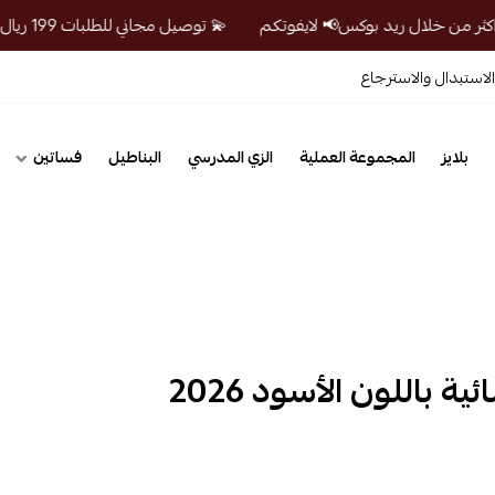
💫 توصيل مجاني للطلبات 199 ريال واكثر من خلال ريد بوكس📢 لايفوتكم
لاستبدال والاسترجاع
بلايز
المجموعة العملية
الزي المدرسي
البناطيل
فساتين
باللون الأسود 2026