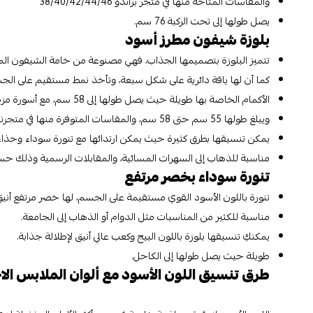
والمقاسات المتاحة منها في متجر براندو 38/40/42/44/46
يصل طولها إلى تحت الركبة 76 سم.
بلوزة شيفون مطرز أسود
تتميز البلوزة بتصميمها الجذاب، فهي مصنوعة من خامة الشيفون المطب
كما أن لها ياقة دائرية على شكل سبعة، وتأخذ نمط مستقيم على الج
الأكمام الخاصة بها طويلة حيث يصل طولها إلى 58 سم، مع أسورة مزمومة على المعصم.
ويبلغ طولها 55 سم حتى 58 سم، والمقاسات المتوفرة منها في متجرنا 38/40/42/44 ومقاس الصدر يبدأ من 43 سم حتى 50 سم.
يمكن تنسيقها بطرق كثيرة حيث يمكن ارتدائها مع تنورة سوداء وحذاء عا
مناسبة للذهاب إلى السهرات المسائية، والمقابلات الرسمية وذلك ح
تنورة سوداء بخصر مرتفع
تنورة باللون الأسود القوي مستقيمة على الجسم، لها خصر مرتفع أنيق
مناسبة للكثير من المناسبات مثل الدوام أو الذهاب إلى الجامعة.
يمكنكِ تنسيقها بلوزة باللون البيج وكعب عالي أنيق لإطلالة جذابة.
طويلة حيث يصل طولها إلى الكاحل.
طرق تنسيق اللون الأسود مع ألوان الملابس ال