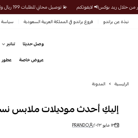
💫 توصيل مجاني للطلبات 199 ريال واكثر من خلال ريد بوكس📢 لايفوتكم
نبذة عن براندو
فروع براندو في المملكة العربية السعودية
سياسة ا
وصل حديثا
تنانير
prandosa
عروض خاصة
عطور
الرئيسية
المدونة
إليكِ أحدث موديلات ملابس نسائية 
١٣ مايو ٢٠٢٣
PRANDO