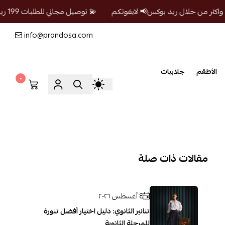
💫 توصيل مجاني للطلبات 199 ريال واكثر من خلال ريد بوكس📢 لايفوتكم
info@prandosa.com
الأطقم
جلابيات
٠
مقالات ذات صلة
٤ أغسطس ٢٠٢٦
تنانير الثانوي: دليل اختيار أفضل تنورة
للمرحلة الثانوية