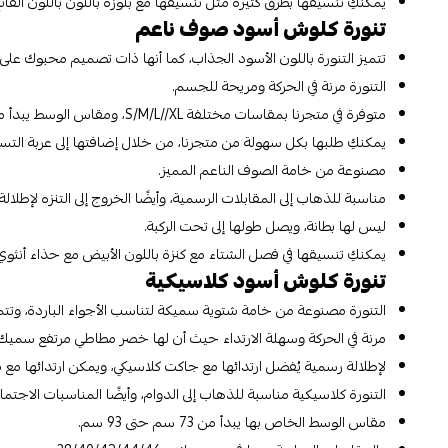
يمكنكِ تنسيقها بطرق كثيرة مثل تنسيقها مع بلوزة باللون باللون الفات
تنورة كلوش أسود صوف ناعم
تتميز التنورة باللون الأسود الجذاب، كما أنها ذات تصميم محبوك على الخصر بطول ال
التنورة مرنة في الحركة ومريحة للجسم.
متوفرة في متجرنا بمقاسات مختلفة S/M/L//XL، ومقاس الوسط يبدأ من 34 حتى 41 سم.
يمكنكِ طلبها بكل سهولة من متجرنا، من خلال إضافتها إلى عربة التس
مصنوعة من خامة الصوف الناعم المميز.
مناسبة للذهاب إلى المقابلات الرسمية، وأيضًا الخروج إلى التنزه لإطلال
ليس لها بطانة، ويصل طولها إلى تحت الركبة.
يمكنكِ تنسيقها في فصل الشتاء مع كنزة باللون الأبيض مع حذاء أنثوي 
تنورة كلوش أسود كلاسيكية
التنورة مصنوعة من خامة شتوية سميكة لتناسب الأجواء الباردة، وتتميز بتصميم 
مرنة في الحركة وسهلة الارتداء حيث أن لها خصر مطاطي مرتفع سمي
لإطلالة رسمية يُفضل ارتدائها مع جاكت كلاسيكي، ويمكن ارتدائها مع 
التنورة كلاسيكية مناسبة للذهاب إلى الدوام، وأيضًا المناسبات الاجتما
مقاس الوسط الخاص بها يبدأ من 73 سم حتى 93 سم.