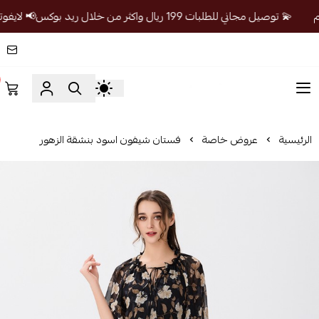
💫 توصيل مجاني للطلبات 199 ريال واكثر من خلال ريد بوكس📢 لايفوتكم
٠
prandosa
رئيسية
عروض خاصة
فستان شيفون اسود بنشقة الزهور