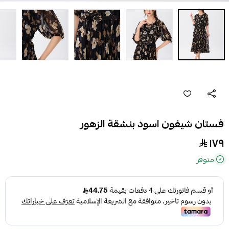
تان شيفون اسود بنشقة الزهور
١
متوفر